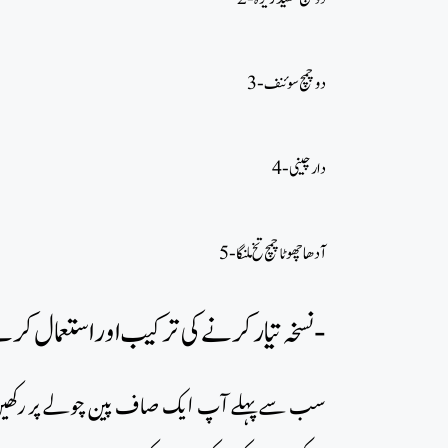
3- دو چمچ سوئنف
4- دارچینی
5- آدھا چھوٹا چمچ تخ ملنگا
نسخہ تیارکرنےکی ترکیب اور استعمال کرنے کا طریکا کار-
سب سے پہلے آپ ایک صاف پین چولے پر رکھیں ہلکی