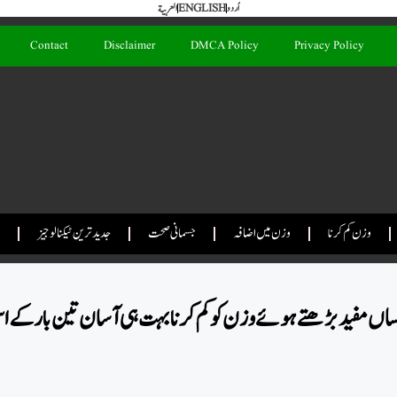
اُردو
ENGLISH
العربية
Contact
Disclaimer
DMCA Policy
Privacy Policy
وزن کم کرنا
وزن میں اضافہ
جسمانی صحت
جدید ترین ٹیکنالوجیز
ساں مفید بڑھتے ہوئے وزن کو کم کرنا بہت ہی آسان تین بار کے 