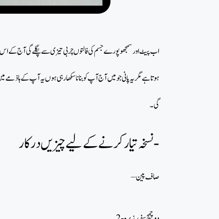
اب پیٹ اورسمجھو پورے جسم کی فالتوں چربی تیزی سے پگلے گی آج کے اس ب
ہوتا ہے مگر یہ پانی جو میں آج آپ کو بنانا سکھا رہی ہوں یہ آپ کے ہاذمے م
گی۔
نسخہ تیارکرنے کے لیے چیزیں درکار-
– صاف پین
2- دو چمچ سفید زیرہ