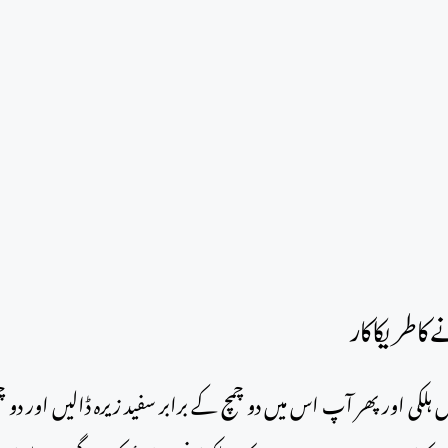
 اور پھر آپ اس میں دو چمچ کے برابر سفید زیرہ ڈالیں اور دو چمچ