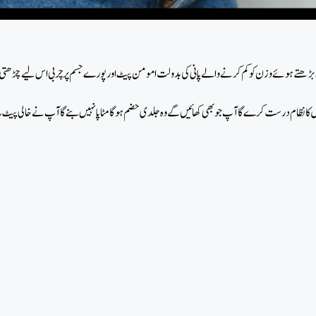
ڑھتے ہوئے وزن کو کم کرنے والے پانی کی بدولت امومن پیٹ اور پورے جسم پرچربی اس لیے چڑھتی ہے
یں کا نظام درست کرے گا آپ جو بھی کھائیں گے وہ جلدی حضم ہوگا مٹاپا نہیں بنے گا آپ نے خالی پیٹ یہ 