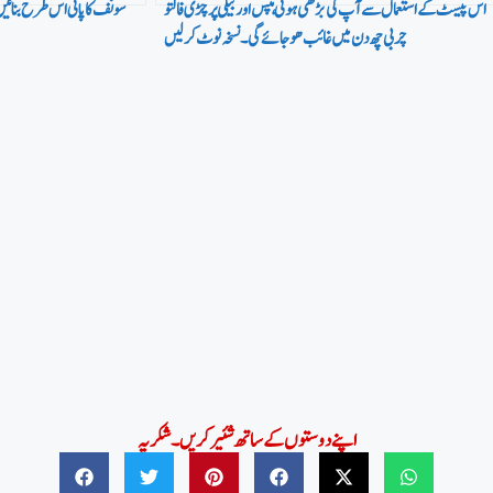
اس پیسٹ کےاستعمال سے آپ کی بڑھی ہوئی ہپس اور بیلی پرچڑی فالتو
سونف کا پانی اس طرح بنائیں
چربی چھ دن میں غا ئب ھو جائے گی۔ نسخہ نوٹ کر لیں
اپنے دوستوں کے ساتھ شئیر کریں۔شکریہ