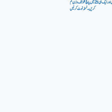
 اورایک ہی ہفتے میں پانچ کلو تک وزن کم
کریں۔ نسخہ نوٹ کر لیں