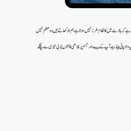
 کہ ہاذمےمیں کا نظام طرز نہیں ہوتا ہے ہم جو کھاتے ہیں وہ حضم نہیں
والا پانی پینا ہے آپ کے پیٹ اور جسم پر چڑھی فالتوں چربی تیزی سے پگلے