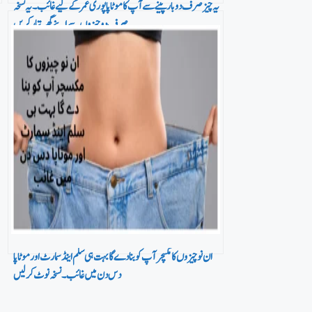
یہ چیزصرف دو بار پینے سے آپ کا موٹاپا پوری عمر کے لیے غائب۔ یہ نسخہ
صرف دو چیزوں سے اپنے گھر تیار کریں
ان نو چیزوں کا مکسچر آپ کو بنا دے گا بہت ہی سلم اینڈ سمارٹ اور موٹاپا
دس دن میں غائب۔ نسخہ نوٹ کر لیں