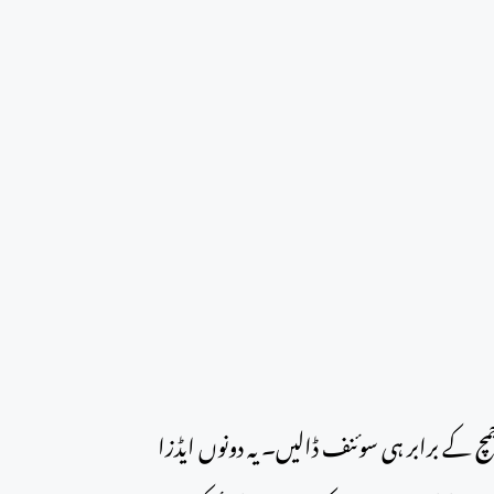
 کے برابر ہی سوئنف ڈالیں۔ یہ دونوں ایڈزا