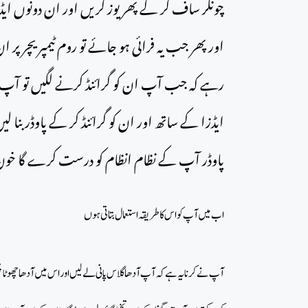
چونکر ساف کر کے پھر یوز کریں اور ان دونوں ایڈ
اور پھر جب یہ فرائی ہو جائے تو روم ٹیمپریچر پر ا
رہے کہ جب آپ ان کو گرائنڈ کرنے لگیں تو آپ نے
ایڈزا کے ساتھ اور ان کو گرائنڈ کر کے پاوڈر بنا
پاوڈر آپ کے نظام انظام کو درست کرے گا خون 
اب میں آپ کو اس کا طریقہ استعمال بتاتی ہوں
آپ نے کرنا یہ ہے کہ آپ آدھا گلاس پانی لے لیں اور اس میں آدھا چھوٹا چمچ تخ