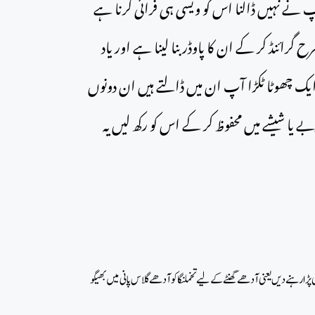
پ نے نہیں ڈالنا اس کو ویسی ہی فرائی کرنا ہے
گرائنڈ کر کے ان کا پاوڈر بنا لینا ہے اور یاد
یک چھوٹا ٹکڑا آپ ان میں ڈالتے ہیں ان دونوں
ے یا شیشے میں محفوظ کر کے اس کو رکھ لیں یہ
پڑا رہنے دیں یعنی آدھے گھنٹے کے لیے تخملنگا کو آدھے گلاس پانی میں بھیگو