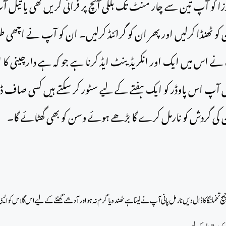
زا کو آپ تین سے چار منٹ تک ہلکی آنچ پر فرائی کریں گھی یا تیل آ
ن کو ٹھنڈا کرلیں اور پھر ان کو گرائنڈ کرلیں۔ ان کو آپ نے اچھی طرح 
 اس میں ایک اور انکریڈینٹ ایڈ کرنا ہے جو کہ ہے دارچینی کا ا
 لیں آپ اس پاوڈر کو ایک ہفتے کے لیے سٹور کر سکتے ہیں کسی صاف ڈب
کی گردش کو نارمل کرے گا بڑھے ہوئے وسن کو بھی گھٹائے گا۔
ملنگا کا ڈال دیں نارمل پانی آپ نے لینا ہے ٹھندہ یا گرم نہ ہو اور آدھے گھنٹے کے لیے اس گلاس کو ایسی 