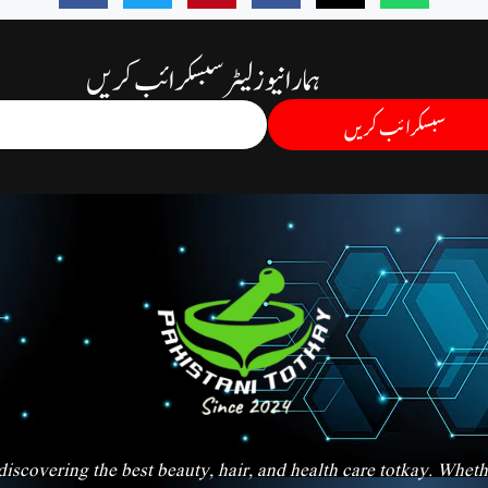
ہمارا نیوز لیٹر سبسکرائب کریں
سبسکرائب کریں
iscovering the best beauty, hair, and health care totkay. Whet