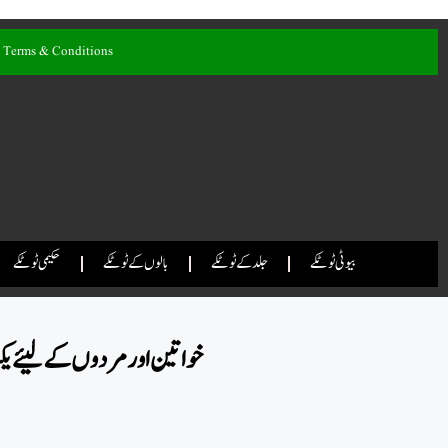
Terms & Conditions
بیوٹی ٹوٹکے
جلد کے ٹوٹکے
بالوں کے ٹوٹکے
حکیمی ٹوٹکے
خواتین اور مردوں کے لیئے یک