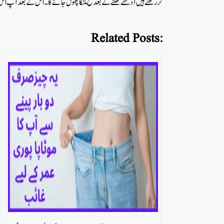
کر رکھتے ہیں آدھے گھنٹے کے بعد تخ ملنگا پھول جائے گا۔ اس کے بعد آپ اس 
Related Posts: