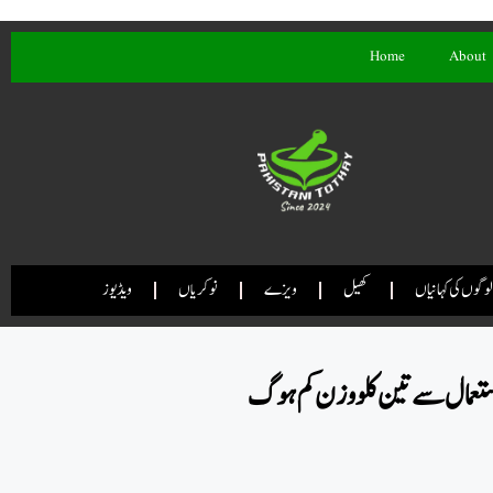
Home
About
لوگوں کی کہانیاں
کھیل
ویزے
نوکریاں
ویڈیوز
استعمال سے تین کلو وزن کم ہوگ