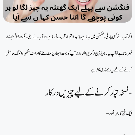
اگر آپ نے کسی پارٹی یا فنگشن میں جانا ہے یا عید کا تہوار قریب آ رہا ہے اور آپ نے اپنی رنگت کو انسٹینٹ
فیئر بنانا ہے تو آپ یہ ریمیڈی یوز کریں انشاءاللہ آپ کو بہت اچھا ریزلٹ ملے گا ارجنٹ سکن وائٹنگ حاصل
کرنے کے لئے یہ ریمیڈی بہتر ہے
نسخہ تیارکرنے کے لیے چیزیں درکار-
– ایک چمچ کارن فلور