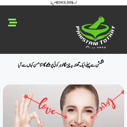
اُردو
ENGLISH
العربية
فنگشن سے پہلے ایک گھنٹہ یہ چیز لگا لو ہر کوئی پوچھے گا اتنا حسن کہا ں سے آیا