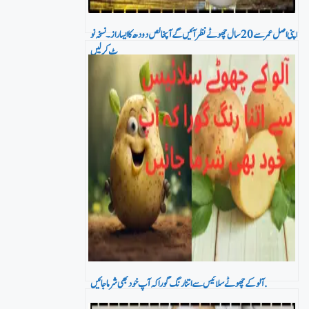
اپنی اصل عمر سے 20 سال چھوٹے نظر آئیں گے آپخالص دودھ کا ایسا راز۔ نسخہ نو
ٹ کر لیں
آلو کے چھوٹے سلائیس سے اتنا رنگ گورا کہ آپ خود بھی شرما جائیں.