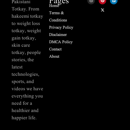
Pages
Pakistani
Home
Totkay. From
Terms &
hakeemi totkay
Conditions
to weight loss
Privacy Policy
totkay, weight
Disclaimer
gain totkay,
DMCA Policy
skin care
Contact
totkay, people
About
stories, the
latest
technologies,
sports, and
videos we have
everything you
need for a
healthier and
happier life.