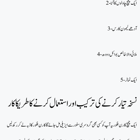
2- ایک چمچ چاولوں کا آٹا
3- آدھے لیمون کا رس
4- ملائی والا خالص بوائل دودھ
5- ایک ٹماٹر
نسخہ تیارکرنےکی ترکیب اور استعمال کرنے کا طریکا کار
ایک چمچ کارن فلور یہ آپ کو کسی بھی گروسری سٹور سے ایزیلی مل جائے گا کارن فلور کا ڈبہ لے کر رکھ لیں