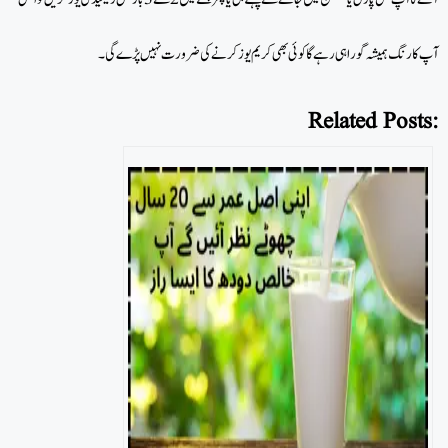
آپ کا رنگ ہمیشہ گورا ہی رہے گا کوئی بھی کریم یوز کرنے کی ضرورت نہیں پڑے گی۔
Related Posts: