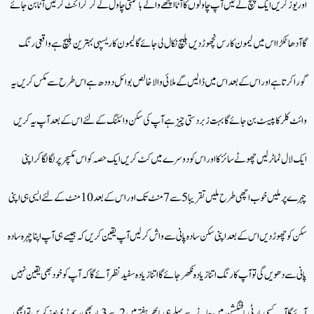
اور یوز کریں ایک چمچ لے لیں آپ چاولوں کا آٹا اچھے والے باسمتی چاول لے کر گرائنٹ کر لیں آٹا بن جائے
گا آدھا ٹکڑا اس میں لیمون کا رس نچھوڑ دیں بلیچ نکال لی جائے گا لیمون کا ریسپی بہترین بلیچ ہے واقعی رنگ
گورا کرتا ہے اور اس کے بعد اس میں ڈالیں گے ملائی والا خالص بوائل دودھ ہے اس طرح سے مکس کریں یہ
وائٹ کلر کا پیسٹ بن جائے گا بہت زبردستی چیز ہے آپ کی سکن وائٹنگ کے لئے اس کے بعد آپ یہ کریں
ایک لال ٹماٹر لیں چھوٹے سائز کا اور اس کو دوسرے میں کٹ کریں ایک حصہ کو اس مکسچر پر لگا لگا کر اپنی
چہرے پر ملیں خوب اچھی طرح ملیں تقریبا 5 سے 7 منٹ تک اور اس کے بعد 10 منٹ کے لئے ایسی ہی اپنی
سکن کو چھوڑ دیں اس کے بعد اپنی سکن سادہ پانی سے واش کر لیں آپ یقین کریں کہ جیسے ہی آپ اپنا چہرہ سادہ
پانی سے دھویں گی تو آپ کا رنگ اتنا زیادہ نکھر جائے گا اتنا زیادہ سفید نظر آئے گا کہ آپ کو خود بھی یقین نہیں
آئے گا آپ کسی پارٹی یا فنگشن میں جانے سے پہلے ہی یا پھر ہفتے میں 2 سے 3 بار بھی ریمیڈی یوز کریں تو ابھی