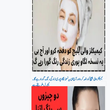
کیمیکلز والی بلیچ کو دفعہ کرو اور آج ہی یہ نسخہ لگاو پوری زندگی رنگ گورا رہے گا۔
نیچرل طریقے سے