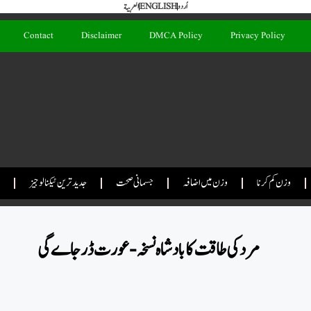
العربية
ENGLISH
اُردو
Contact
Disclaimer
DMCA Policy
Privacy Policy
وزن کم کرنا
وزن میں اضافہ
جسمانی صحت
جدید ترین ٹیکنالوجیز
مرد کی طاقت کا بادشاہ نسخہ- عورت ڈرجاے گی