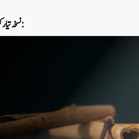
نسخہ تیارکرنےکی ترکیب: