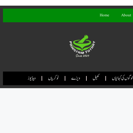
Home
About
لوگوں کی کہانیاں
کھیل
ویزے
نوکریاں
ویڈیوز