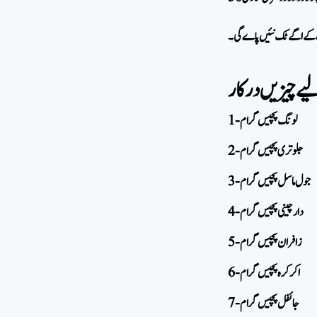
 کے اگے ٹک نئیں پاے گی۔
1- لونگ پچیس گرام
2- جلوتری پچیس گرام
3- جول ماسل پچیس گرام
4- دارچینی پچیس گرام
5- زافران پچیس گرام
6- اکرکرہ پچیس گرام
7- جائفل پچیس گرام