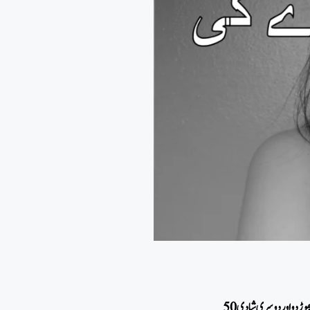
50 لوگوں کی طاقت اپ میں اجاے گی اگر اپ نسخہ 20 دن استعمال کرتے رھو۔ اور اپ کی بیوی اپ سے معافی مانگے گی کہ مجھے چھوڑ دو اور دوسری شادی