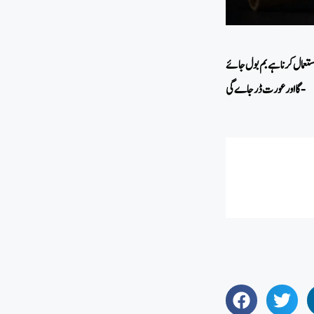
گا اورعورت ڈرجاے گی-