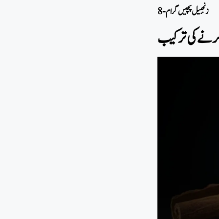
8- زنجبیل پچیس گرام