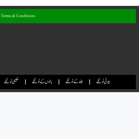
Terms & Conditions
بیوٹی ٹوٹکے
جلد کے ٹوٹکے
بالوں کے ٹوٹکے
حکیمی ٹوٹکے