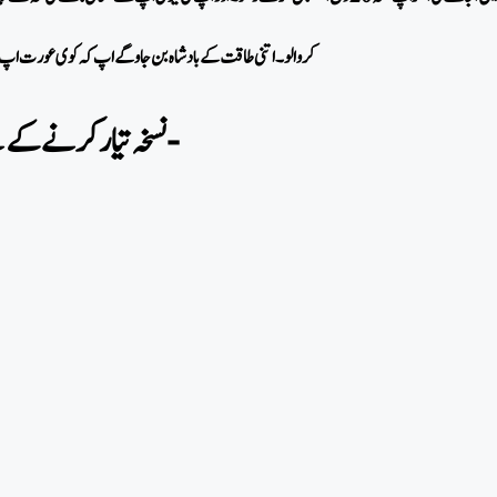
کروالو۔ اتنی طاقت کے بادشاہ بن جاو گے اپ کہ کوی عورت اپ
نسخہ تیارکرنے کے لیے چیزیں درکار-