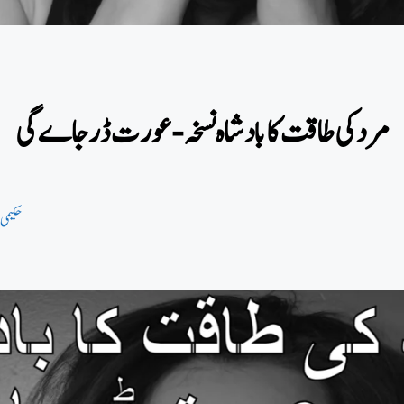
مرد کی طاقت کا بادشاہ نسخہ- عورت ڈرجاے گی
حکیمی 