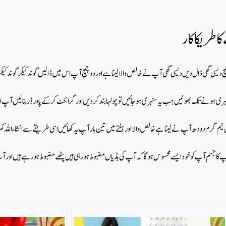
 طریکا کار
یسی گھی ڈال دیں دیسی گھی آپ نے خالص والا لینا ہے اور دو چمچ آپ اس میں ڈالیں گوند کیکر گوند کی
ہری ہونے تک بھونیں جب یہ سنہری ہو جائیں تو چولہا بند کر دیں اور گرائنٹ کر کے پاورڈر بنا لیں آپ اس
 نیم گرم دودھ آپ نے لینا ہے خالص والا اور ہفتے میں تین بار آپ یہ کھائیں اسی طریقے سے انشاءاللہ ک