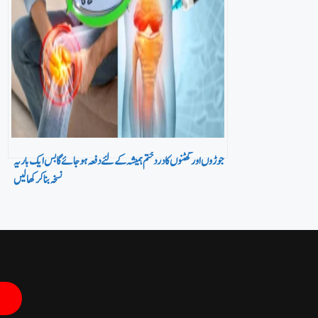
جوڑوں اور گھٹنوں کا درد ختم ہمیشہ کے لئے دفعہ ہو جائے گا بس ایک بار یہ
نسخہ بنا کر کھا لیں