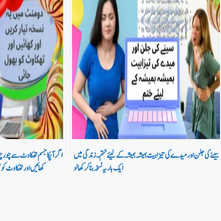
سینے کی جلن اور میدے کی تیزابیت ہمیشہ ہمیشہ کے لیئے ختم۔ زندگی میں
اگر آپکا جسم تھکاوٹ سے چور چور
ایک بار یہ نسخہ بنا کر کھا لو
کھائیں اور تھکاوٹ ک