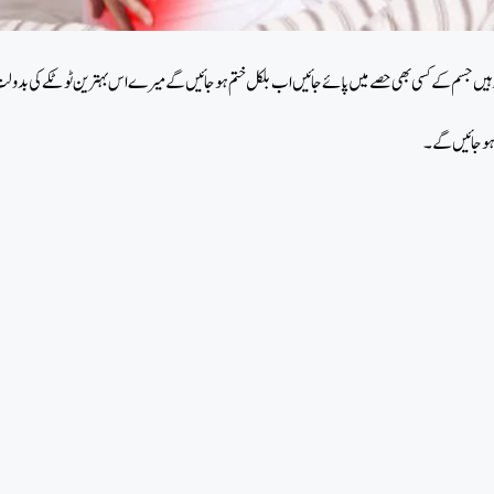
م جو درد ہیں جسم کے کسی بھی حصے میں پائے جائیں اب بلکل ختم ہو جائیں گے میرے اس بہترین ٹوٹکے کی بد
م ہو جائیں گے۔