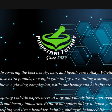
iscovering the best beauty, hair, and health care totkay. Whet
hose extra pounds, or weight gain totkay for building a strong
chieve a glowing complexion, while our beauty and hair tips are
spiring real-life experiences of how individuals have improved 
ess and beauty industries. Explore our sports totkay to boost y
helping you live a healthier, happier, and more balanced life.