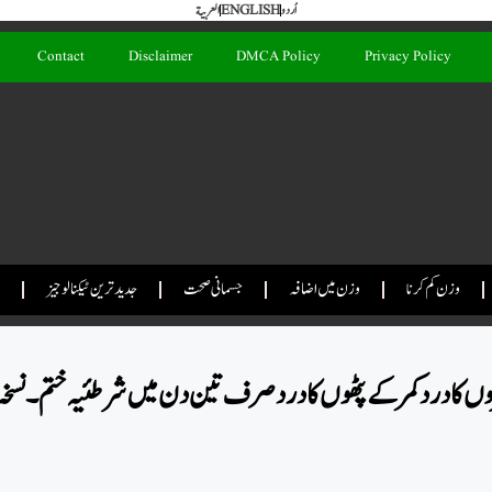
اُردو
ENGLISH
العربية
Contact
Disclaimer
DMCA Policy
Privacy Policy
وزن کم کرنا
وزن میں اضافہ
جسمانی صحت
جدید ترین ٹیکنالوجیز
روں کا درد کمر کے پٹھوں کا درد صرف تین دن میں شرطئیہ ختم۔ نسخ