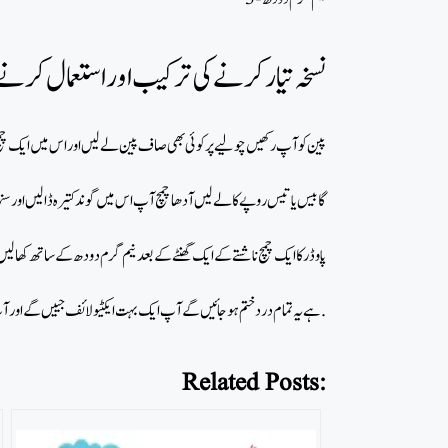
نسخہ تیارکرنےکی ترکیب اور استعمال کرنے کا
پین کو آپ رکھیں چولیے پر کوئی بھی صاف پین لے لیں اور اس میں ایک چمچ د
گا بیس یا تیس روپے کا لے لیں آدھا چمچ آپ اس میں گوند کتیرہ ڈالیں اور سن
پاوڈر کا ایک چمچ ناشتے کے ایک گھنٹے کے بعد نیم گرم دودھ کے ساتھ کھا لیں
ہے یہ تمام درد ختم ہو جائیں گے آپ ایک بہت ایکٹیو لائف جییں گے اور آپ کا جسم آپ کو خود ایسے محسوس ہوگا کہ آپ کی ہڈیاں مضبوط ہو رہی ہیں پٹھے مضبوط ہو رہے ہیں اور آپ کے جسم میں کسی بھی قسم کے سستی یا لاغر پنگی نہیں رہے گا.
Related Posts: