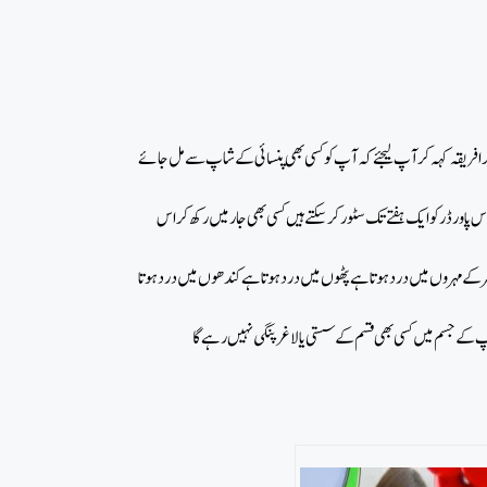
کر افریقہ کہہ کر آپ لیجئے کہ آپ کو کسی بھی پنسائی کے شاپ سے مل جائے
 پاورڈر کو ایک ہفتے تک سٹور کر سکتے ہیں کسی بھی جار میں رکھ کر اس
مر کے مہروں میں درد ہوتا ہے پٹھوں میں درد ہوتا ہے کندھوں میں درد ہوتا