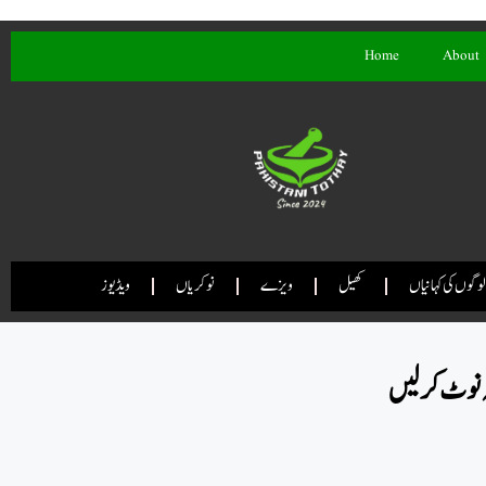
Home
About
لوگوں کی کہانیاں
کھیل
ویزے
نوکریاں
ویڈیوز
ہ نوٹ کر لیں