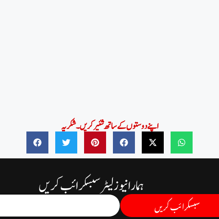
اپنے دوستوں کے ساتھ شئیر کریں۔شکریہ
ہمارا نیوز لیٹر سبسکرائب کریں
سبسکرائب کریں