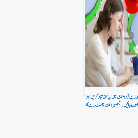
 ہے تو دومنٹ میں یہ نسخہ تیار کریں اور
و بھول جائیں۔ جسم ہر وقت چست رہے گا