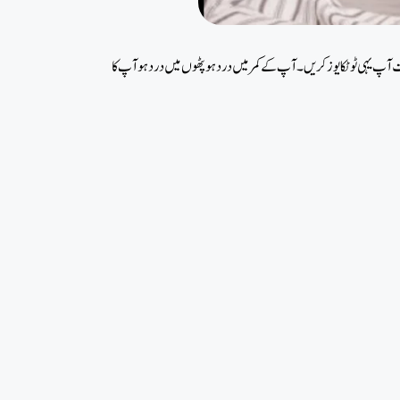
ولت آپ یہی ٹوٹکا یوز کریں۔ آپ کے کمر میں درد ہو پٹھوں میں درد ہو آپ کا