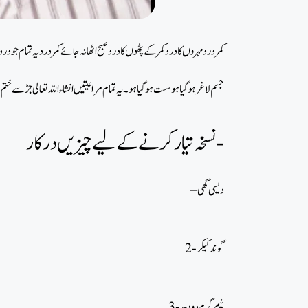
کمر درد مہروں کا درد کمر کے پٹھوں کا درد صبح اٹھا نہ جائے کمر درد یہ تما
جسم لاغر ہو گیا ہو سست ہو گیا ہو۔ یہ تمام مراعیتیں انشاء اللہ تعالی جڑ سے خت
نسخہ تیارکرنے کے لیے چیزیں درکار-
– دیسی گھی
2- گوند کیکر
3- نیم گرم دودھ