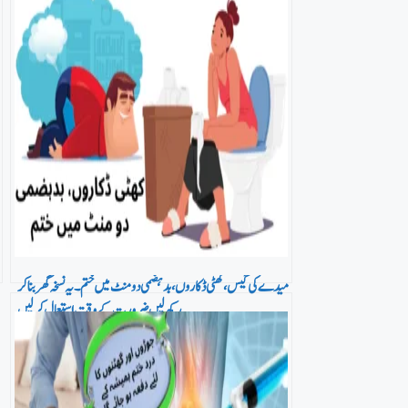
میدے کی گیس، کھٹی ڈکاروں، بدہضمی دو منٹ میں ختم۔ یہ نسخہ گھر بنا کر
رکھ لیں ضرورت کے وقت استعمال کر لیں