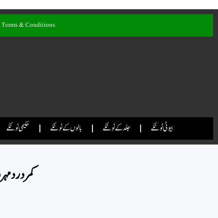
Terms & Conditions
بیوٹی ٹوٹکے
جلد کے ٹوٹکے
بالوں کے ٹوٹکے
حکیمی ٹوٹکے
کمر درد مہ