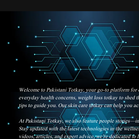
Welcome to Pakistani Totkay, your go-to platform for d
everyday health concerns, weight loss totkay to shed t
tips to guide you. Our skin care totkay can help you a
At Pakistani Totkay, we also feature people stories—in
Stay updated with the latest technologies in the welln
videos, articles, and expert advice, we’re dedicated to 