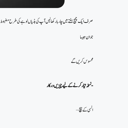
صرف ایک چمچ ہفتے میں چار بار کھا لیں آپ کی ہڈیاں لوہے کی طرح مضبوط ہو جا
جوان جیسا
محسوس کریں گے
نسخہ تیارکرنے کے لیے چیزیں درکار-
– السی کے بیچ