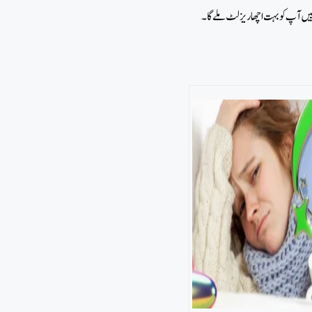
پییں آپ کو بہت اچھا ریزلٹ ملے گا۔