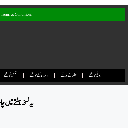
Terms & Conditions
بیوٹی ٹوٹکے
جلد کے ٹوٹکے
بالوں کے ٹوٹکے
حکیمی ٹوٹکے
یہ نسخہ ہفتے میں 