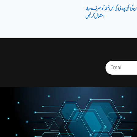
ون کی کمی پوری گی اس نسخہ کو صرف دو بار
استعمال کر لیں