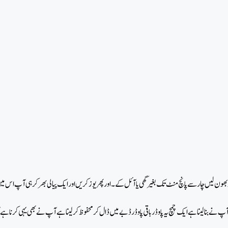
ون لیں چار سے پانچ منٹ تک بغیر گھی یا آئل کے۔ اور پھر یوز کریں اور ایک پیالی بھر کر ہی آپ اس میں
 نے بنا لینا ہے ایک چمچ یہ پاوڈر باقی پاوڈر ڈبے میں ڈال کر محفوظ کر لینا ہے آپ نے بھی یہی کرنا 