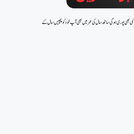
 کی کمی بھی پوری ہوگی ساٹھ سال کی عمر میں بھی آپ خود کو پچیس سال کے