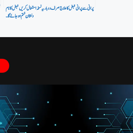
پرانی سے پرانی قبض کا علاج صرف دو بار یہ نسخہ استعمال کریں قبض کا نام
ونشان ختم ہو جائے گا۔