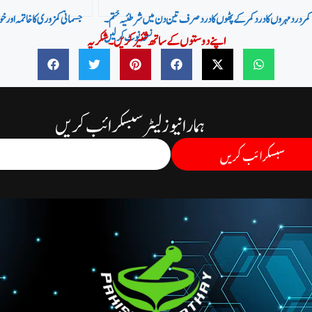
کمر درد مہروں کا درد کمر کے پٹھوں کا درد صرف تین دن میں شرطئیہ ختم۔
جسمانی کمزوری کا خاتمہ اور خ
نسخہ نوٹ کر لیں
اپنے دوستوں کے ساتھ شئیر کریں۔شکریہ
ہمارا نیوز لیٹر سبسکرائب کریں
سبسکرائب کریں