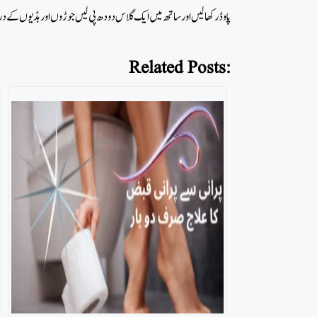
پاوڈر کھا لیں اور ساتھ میں ایک گلاس دودھ پی لیں جوڑوں اور ہڈیوں کے در
Related Posts: