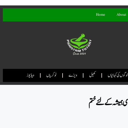
Home
About
لوگوں کی کہانیاں
کھیل
ویزے
نوکریاں
ویڈیوز
ری ہمیشہ کے لئے ختم