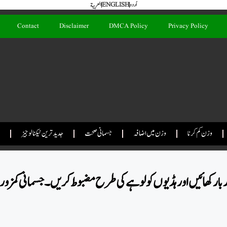
اُردو
ENGLISH
العربية
Contact
Disclaimer
DMCA Policy
Privacy Policy
وزن کم کرنا
وزن میں اضافہ
جسمانی صحت
جدید ترین ٹیکنالوجیز
چار بار کھائیں اور ہڈیوں کو لوہے کی طرح مضبوط کریں۔ جسمانی کمزو