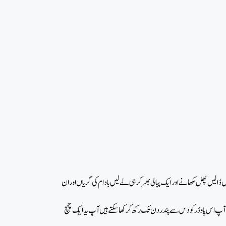
 ڈالیں پھل مکھانے اور ایک پیالی بھر کر ہی لے لیں بادام کی گریاں اور ان
ہے آپ اس پاوڈر کو دس سے پندر دن تک رکھ کر کھا سکتے ہیں آپ یہ ایک چمچ