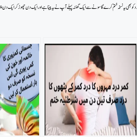
د کو بھی یہ نسخہ ختم کرے گا سونے سے ایک گھنٹہ پہلے آپ نے یہ پینا ہے اور ایک دن چھوڑ کر ایک دن 