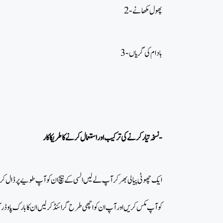
2- پھول مکھانے
3- بادام کی گریاں
نسخہ تیارکرنےکی ترکیب اور استعمال کرنے کا طریکا کار-
ایک چھوٹی پیالی بھر کر آپ لے لیں السی کے بیچ ان کو آپ طویے پر ڈال کر بھ
کو آپ مکس کریں اور آپ ان کو اچھی طرح گرائنڈ کر لیں ان کا بارک پاوڈر آپ