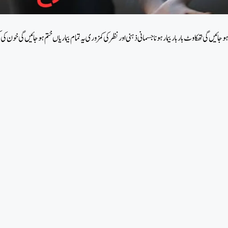
ئیں گی تھکاوٹ بار بار بیمار ہونا جسمانی ذہنی اور نظر کی کمزوری یہ تمام بیماریاں ختم ہو جائیں گی خون