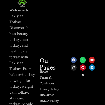
Welcome to
Pakistani
Totkay
Discover the
best beauty
totkay, hair
totkay, and
health care
totkay with
Our
Pakistani
Pages
Totkay. From
Home
hakeemi totkay
Terms &
to weight loss
Conditions
totkay, weight
Privacy Policy
gain totkay,
Disclaimer
skin care
DMCA Policy
totkay, people