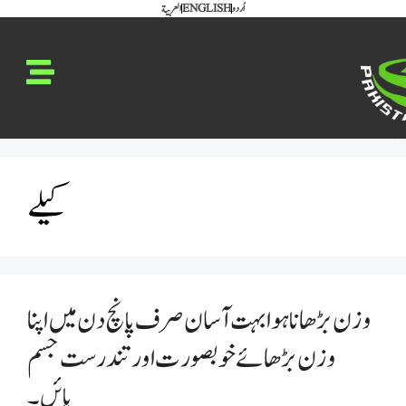
العربية
ENGLISH
اُردو
کیلے
وزن بڑھانا ہوا بہت آسان صرف پانچ دن میں اپنا
وزن بڑھائےخوبصورت اور تندرست جسم
پائں۔