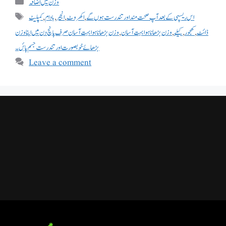
وزن میں اضافہ
کمپلیٹ
,
بادام
,
انجیر
,
اکھروٹ
,
اس ریسپی کے بعد آپ صحت مند اور تندرست ہوں گے
وزن بڑھانا ہوا بہت آسان صرف پانچ دن میں اپنا وزن
,
وزن بڑھانا ہوا بہت آسان
,
کیلے
,
کھجور
,
ڈائٹ
بڑھائےخوبصورت اور تندرست جسم پائں۔
Leave a comment