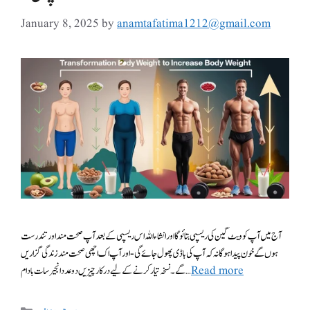
January 8, 2025
by
anamtafatima1212@gmail.com
ہوں گے خون پیدا ہوگا نہ کہ آپ کی باڈی پھول جائے گی- اور آپ اک اچھی صحت مند زندگی گزاریں
گے۔ نسخہ تیار کرنے کے لیے درکار چیزیں دو عدد انجیر سات بادام …
Read more