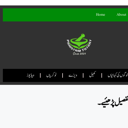
Home
About
لوگوں کی کہانیاں
کھیل
ویزے
نوکریاں
ویڈیوز
۔ تفصیل پڑھئیے۔