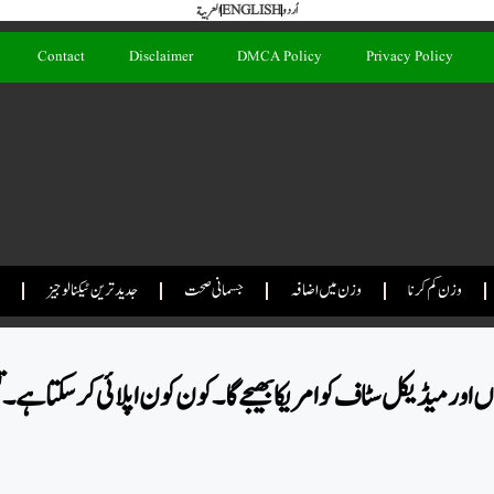
اُردو
ENGLISH
العربية
Contact
Disclaimer
DMCA Policy
Privacy Policy
وزن کم کرنا
وزن میں اضافہ
جسمانی صحت
جدید ترین ٹیکنالوجیز
 اور میڈیکل سٹاف کو امریکا بھیجے گا۔ کون کون اپلائی کر سکتا ہے