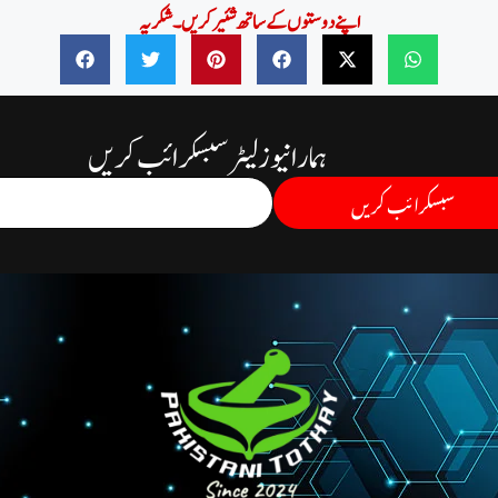
اپنے دوستوں کے ساتھ شئیر کریں۔شکریہ
ہمارا نیوز لیٹر سبسکرائب کریں
سبسکرائب کریں