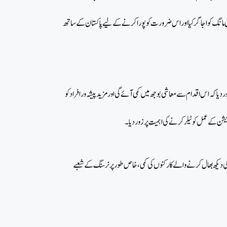
ی مانگ کو اجاگر کیا اور اس ضرورت کو پورا کرنے کے لیے پاکستان کے ساتھ
کہ اس اقدام سے معاشی بوجھ میں کمی آئے گی اور مزید پیشہ ور افراد کو
کے عمل کو ٹیلر کرنے کی اہمیت پر زور دیا۔
دیکھ بھال کرنے والے کارکنوں کی کمی، خاص طور پر نرسنگ کے شعبے