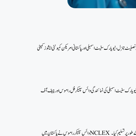
مبلی اور پاکستانی امریکن کمیونٹی ایشوز کمیٹی (APAC) کے ذریعے منعقدہ ایک آن لائن میٹنگ
 نیویارک سٹیٹ اسمبلی کی نمائندگی وائس سپیکر فل راموس اور چیف آف
وائس سپیکر راموس نے پاکستان میں NCLEX ٹیسٹنگ سینٹرز کھولنے کی اہمیت کو پاکستان میں نرسنگ کے طالب علموں کے لیے امتحان کی فراہمی کے لیے ایک اہم پیش رفت کے طور پر تسلیم کیا۔ NCLEX ایک کمپیوٹر پر مبنی ٹیسٹ ہے جو اس