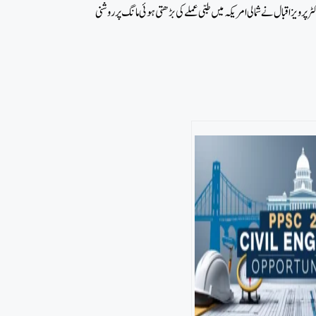
پرویز اقبال نے شمالی امریکہ میں طبی عملے کی بڑھتی ہوئی مانگ پر روشنی