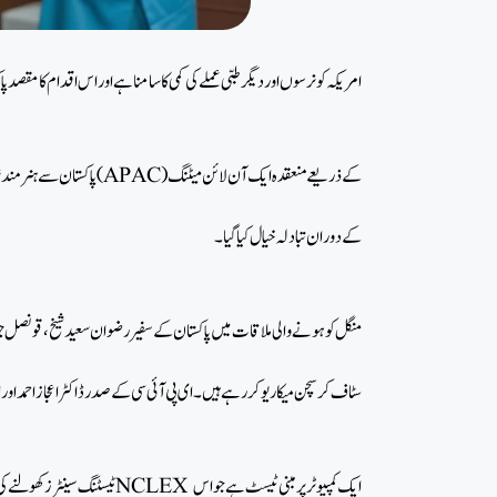
امریکہ کو نرسوں اور دیگر طبی عملے کی کمی کا سامنا ہے اور اس اقدام کا مقصد پا
پاکستان سے ہنر مند نرسن
کے دوران تبادلہ خیال کیا گیا۔
منگل کو ہونے والی ملاقات میں پاکستان کے سفیر رضوان سعید شیخ، قونصل
سٹاف کرسچن میکاریو کر رہے ہیں۔ ای پی آئی سی کے صدر ڈاکٹر اعجاز احمد اور