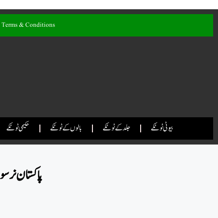
Terms & Conditions
بیوٹی ٹوٹکے
جلد کے ٹوٹکے
بالوں کے ٹوٹکے
حکیمی ٹوٹکے
پاکستان نرسوں