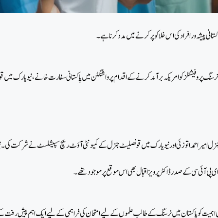
کستانی پیشہ ور افراد کی اس خلا کو پر کرنے میں مدد کرنا ہے۔
گ پروفیشنلز کو امریکہ برآمد کرنے کے اقدام پر واشنگٹن میں پاکستانی سفارت خانے، نیویارک میں قونصلیٹ جنرل، نیویارک سٹیٹ اس
 جنرل امیر احمد اتوزئی اور نیویارک میں قونصلیٹ جنرل کے کمیونٹی آؤٹ ریچ سپیشلسٹ نے شرکت کی۔
 ای پی آئی سی کے صدر ڈاکٹر پرویز اقبال بھی اس موقع پر موجود تھے۔