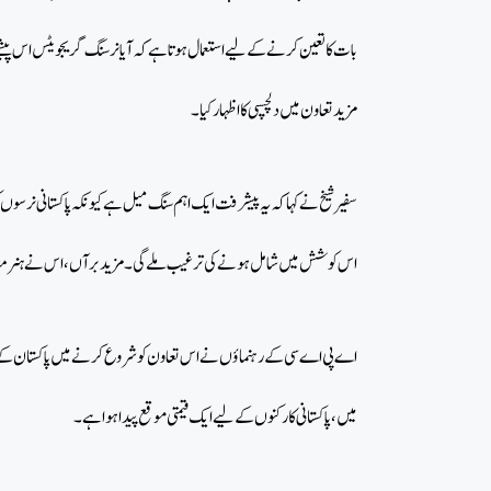
بات کا تعین کرنے کے لیے استعمال ہوتا ہے کہ آیا نرسنگ گریجویٹس اس پیشے
مزید تعاون میں دلچسپی کا اظہار کیا۔
سفیر شیخ نے کہا کہ یہ پیشرفت ایک اہم سنگ میل ہے کیونکہ پاکستانی نرسو
اس کوشش میں شامل ہونے کی ترغیب ملے گی۔ مزید برآں، اس نے ہنر مند نر
اے پی اے سی کے رہنماؤں نے اس تعاون کو شروع کرنے میں پاکستان کے دو
میں، پاکستانی کارکنوں کے لیے ایک قیمتی موقع پیدا ہوا ہے۔